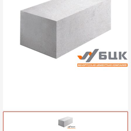
Газобетон Могилевский
Газобетон (ЕвроАэроБетон)
Газосиликат
ПЕРЕЙТИ
Газобетон ЛСР
Газобетон Аэрок
Газобетон Poritep
ПЕРЕЙТИ
Газобетон ДСК Грас
Газобетон Могилевский КСИ
ПЕРЕЙТИ
Газобетон CubiBlock
Газобетон Белорусский (БЦК)
Газобетон Калужский
ПЕРЕЙТИ
Газобетон ВКБлок