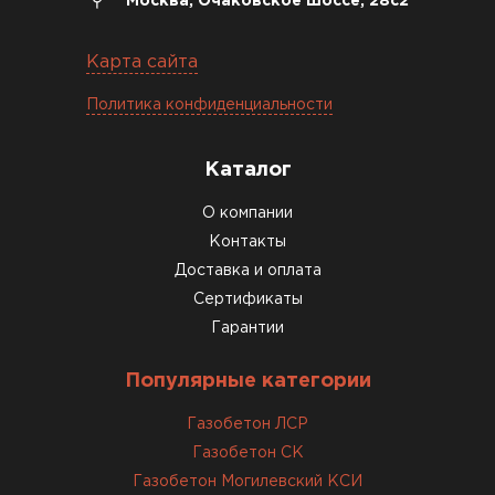
Москва, Очаковское шоссе, 28с2
12.01.2026
Карта сайта
Завершали стройку зимой. Блоки пришли в
Политика конфиденциальности
нормальном состоянии, без повреждений. С
задачей справились
Каталог
ОСТАВИТЬ ОТЗЫВ
О компании
Контакты
Доставка и оплата
Сертификаты
Гарантии
Популярные категории
Газобетон ЛСР
Газобетон СК
Газобетон Могилевский КСИ