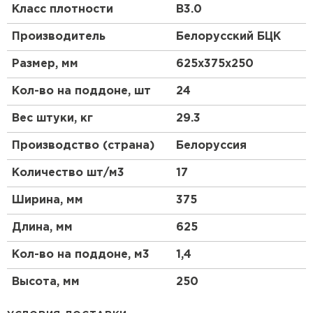
Особенности
Класс плотности
B3.0
Производитель
Белорусский БЦК
Экологичность
Размер, мм
625х375х250
Газобетонные блоки изготавливаются из
натуральных материалов, что делает их
Кол-во на поддоне, шт
24
экологически чистыми и безопасными для
здоровья. Они не содержат вредных веществ и не
Вес штуки, кг
29.3
выделяют токсичных испарений.
Производство (страна)
Белоруссия
Теплоизоляция
Количество шт/м3
17
Благодаря своей пористой структуре, газобетон
обладает отличными теплоизоляционными
Ширина, мм
375
свойствами. Это позволяет значительно снизить
затраты на отопление и кондиционирование
Длина, мм
625
помещений.
Прочность
Кол-во на поддоне, м3
1,4
Газобетонный блок D500 отличается высокой
Высота, мм
250
прочностью, что позволяет использовать его для
возведения несущих стен и других конструкций,