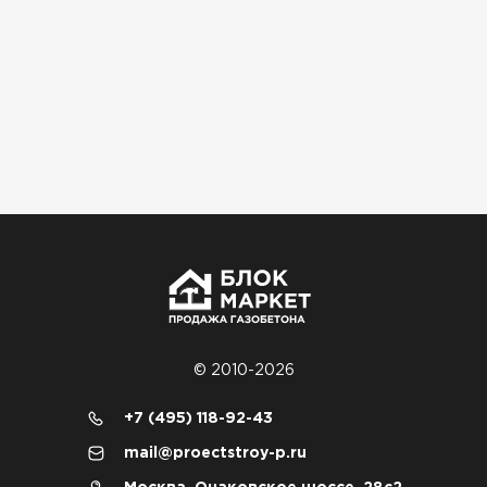
Материал пришёл сухой, без трещин. На
объекте всё проверили брак не обнаружили
Денис Соловьёв
04.12.2025
Брали под частный дом. Консультация по делу,
без навязывания. Доставку согласовали под
удобное время
Олег Мельников
19.12.2025
Газобетон соответствует заявленным
© 2010-2026
характеристикам. Строители довольны,
+7 (495) 118-92-43
работать удобно
mail@proectstroy-p.ru
Константин Рябов