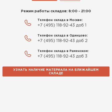
14.10.2025
Режим работы складов: 8:00 - 21:00
Телефон склада в Москве:
Использовали для строительства гаража и
+7 (495) 118-92-43 доб 1
хозблока. Блоки ровные, кладка шла быстро,
расход клея минимальный
Телефон склада в Одинцово:
+7 (495) 118-92-43 доб 2
Артём Зайцев
Телефон склада в Раменском:
30.10.2025
+7 (495) 118-92-43 доб 3
Не первый раз беру газобетон, этот вариант
УЗНАТЬ НАЛИЧИЕ МАТЕРИАЛА НА БЛИЖАЙШЕМ
понравился. Соотношение цена/качество
СКЛАДЕ
хорошее
Николай Бородин
16.11.2025