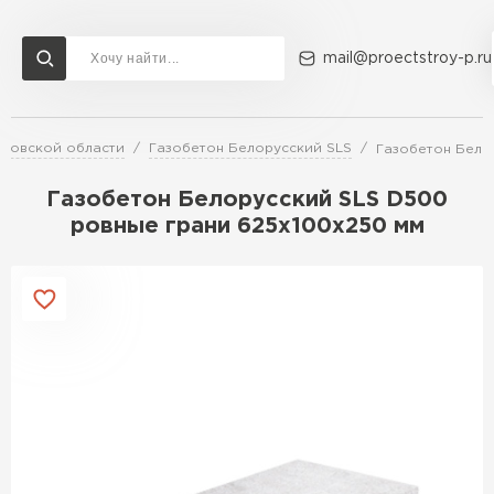
mail@proectstroy-p.ru
сковской области
Газобетон Белорусский SLS
Газобетон Бело
Доставка и оплата
Акции
О компании
Контакты
Газобетон Бонолит
Газобетон Белорусский SLS D500
Перейти в каталог
ровные грани 625х100х250 мм
Газобетон ЛСР
Газобетон Исткульт
ПЕРЕЙТИ
Газобетон Ютонг
Газобетон СК
Газобетон Могилевский КСИ
ПЕРЕЙТИ