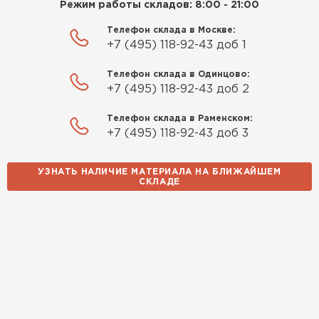
Режим работы складов: 8:00 - 21:00
Павел Корнеев
Телефон склада в Москве:
14.10.2025
+7 (495) 118-92-43 доб 1
Использовали для строительства гаража и
Телефон склада в Одинцово:
+7 (495) 118-92-43 доб 2
хозблока. Блоки ровные, кладка шла быстро,
расход клея минимальный
Телефон склада в Раменском:
+7 (495) 118-92-43 доб 3
Артём Зайцев
УЗНАТЬ НАЛИЧИЕ МАТЕРИАЛА НА БЛИЖАЙШЕМ
30.10.2025
СКЛАДЕ
Не первый раз беру газобетон, этот вариант
понравился. Соотношение цена/качество
хорошее
Николай Бородин
16.11.2025