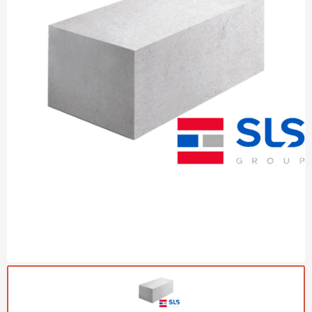
Газобетон Могилевский
Газобетон (ЕвроАэроБетон)
Газосиликат
ПЕРЕЙТИ
Газобетон ЛСР
Газобетон Аэрок
Газобетон Poritep
ПЕРЕЙТИ
Газобетон ДСК Грас
Газобетон Могилевский КСИ
ПЕРЕЙТИ
Газобетон CubiBlock
Газобетон Белорусский (БЦК)
Газобетон Калужский
ПЕРЕЙТИ
Газобетон ВКБлок