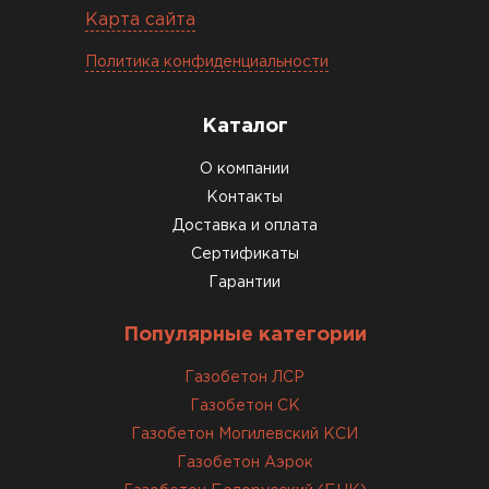
Константин Рябов
Карта сайта
12.01.2026
Политика конфиденциальности
Завершали стройку зимой. Блоки пришли в
Каталог
нормальном состоянии, без повреждений. С
задачей справились
О компании
Контакты
Доставка и оплата
ОСТАВИТЬ ОТЗЫВ
Сертификаты
Гарантии
Популярные категории
Газобетон ЛСР
Газобетон СК
Газобетон Могилевский КСИ
Газобетон Аэрок