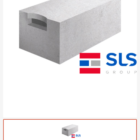
Газобетон Могилевский
Газобетон (ЕвроАэроБетон)
Газосиликат
ПЕРЕЙТИ
Газобетон ЛСР
Газобетон Аэрок
Газобетон Poritep
ПЕРЕЙТИ
Газобетон ДСК Грас
Газобетон Могилевский КСИ
ПЕРЕЙТИ
Газобетон CubiBlock
Газобетон Белорусский (БЦК)
Газобетон Калужский
ПЕРЕЙТИ
Газобетон ВКБлок