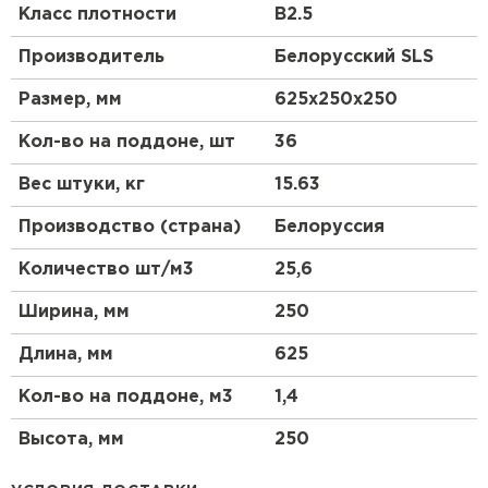
Класс плотности
B2.5
Что такое газобетон?
Производитель
Белорусский SLS
Газобетон, или газобетонный блок, представляет
Размер, мм
625х250х250
собой легкий ячеистый бетон, который
производится с использованием цемента, песка,
Кол-во на поддоне, шт
36
извести и алюминиевого порошка. В процессе
производства алюминиевый порошок вступает в
Вес штуки, кг
15.63
реакцию с известью, образуя водород, который
создает поры в материале. Это придает газоблоку
Производство (страна)
Белоруссия
высокие теплоизоляционные свойства и легкость.
Количество шт/м3
25,6
Почему выбирают газоблок?
Ширина, мм
250
Газоблок выбирают за его отличные
теплоизоляционные характеристики, легкость и
Длина, мм
625
простоту в обработке. Он позволяет сократить
время и затраты на строительство, а также
Кол-во на поддоне, м3
1,4
обеспечивает комфортное проживание благодаря
хорошей теплоизоляции.
Высота, мм
250
Применение