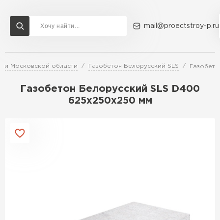
mail@proectstroy-p.ru
е и Московской области
Газобетон Белорусский SLS
Газобето
Доставка и оплата
Акции
О компании
Контакты
Газобетон Бонолит
Газобетон Белорусский SLS D400
Перейти в каталог
625х250х250 мм
Газобетон ЛСР
Газобетон Исткульт
ПЕРЕЙТИ
Газобетон Ютонг
Газобетон СК
Газобетон Могилевский КСИ
ПЕРЕЙТИ