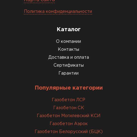
12.01.2026
Политика конфиденциальности
Завершали стройку зимой. Блоки пришли в
Каталог
нормальном состоянии, без повреждений. С
задачей справились
О компании
Контакты
Доставка и оплата
ОСТАВИТЬ ОТЗЫВ
Сертификаты
Гарантии
Популярные категории
Газобетон ЛСР
Газобетон СК
Газобетон Могилевский КСИ
Газобетон Аэрок
Газобетон Белорусский (БЦК)