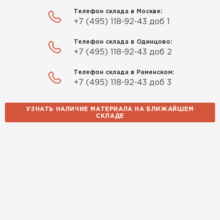
Телефон склада в Москве:
14.10.2025
+7 (495) 118-92-43 доб 1
Использовали для строительства гаража и
Телефон склада в Одинцово:
+7 (495) 118-92-43 доб 2
хозблока. Блоки ровные, кладка шла быстро,
расход клея минимальный
Телефон склада в Раменском:
+7 (495) 118-92-43 доб 3
Артём Зайцев
УЗНАТЬ НАЛИЧИЕ МАТЕРИАЛА НА БЛИЖАЙШЕМ
30.10.2025
СКЛАДЕ
Не первый раз беру газобетон, этот вариант
понравился. Соотношение цена/качество
хорошее
Николай Бородин
16.11.2025