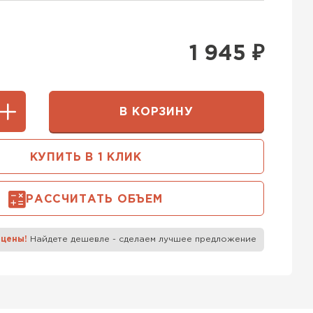
400 мм
5х250
600х75х250
 Белорусский (БЦК)
1 945
₽
0х200
600х200х200
ТИ
В КОРЗИНУ
 Бонолит
КУПИТЬ В 1 КЛИК
ТИ
РАССЧИТАТЬ ОБЪЕМ
 Ytong (Ютонг)
 цены!
Найдете дешевле - сделаем лучшее предложение
ТИ