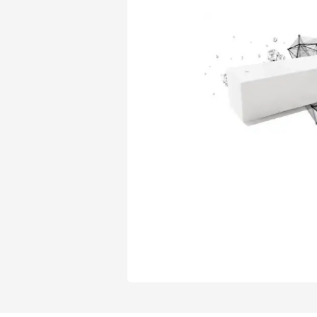
Газобетон Могилевский Газосиликат
Газосиликат
Газобетон ЛСР
Газобетон Могилевский КСИ
Газобетон ЛСР
Газобетон Poritep
ПЕРЕЙТИ
Газобетон Poritep
Газобетон ДСК Грас
Газобетон H+H
Газобетон CubiBlock
Газобетон ДСК Грас
ПЕРЕЙТИ
Газобетон Калужский
Газобетон CubiBlock
Газобетон Забудова
Газобетон ВКБлок
Газобетон Калужский
ПЕРЕЙТИ
Газобетон Аэрок
Газобетон H+H
Газобетон ВКБлок