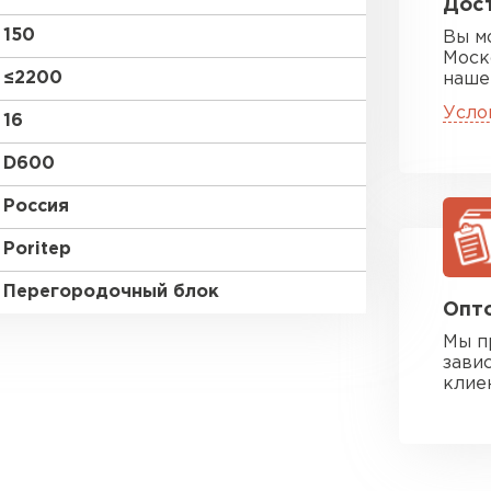
Дост
150
Вы м
Моск
≤2200
наше
Усло
16
D600
Россия
Poritep
Перегородочный блок
Опто
Мы п
зави
клие