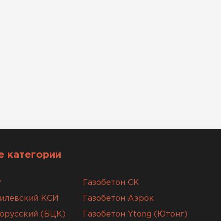
 категории
Р
Газобетон СК
гилевский КСИ
Газобетон Аэрок
орусский (БЦК)
Газобетон Ytong (Ютонг)