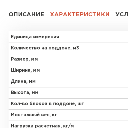
Газобетон СК
ОПИСАНИЕ
ХАРАКТЕРИСТИКИ
УС
Газобетон Аэрок
Газобетон
(ЕвроАэроБетон)
Единица измерения
Газобетон H+H
Газобетон
Белорусский SLS
Количество на поддоне, м3
Газобетон
Газобетон СК
Размер, мм
Белорусский (БЦК)
Ширина, мм
Газобетон Забудова
Газобетон (ЕвроАэроБетон)
Длина, мм
Высота, мм
Газобетон Белорусский SLS
Кол-во блоков в поддоне, шт
Монтажный вес, кг
Газобетон Белорусский (БЦК)
Нагрузка расчетная, кг/м