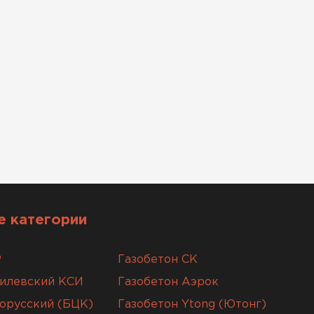
 категории
Р
Газобетон СК
гилевский КСИ
Газобетон Аэрок
орусский (БЦК)
Газобетон Ytong (Ютонг)