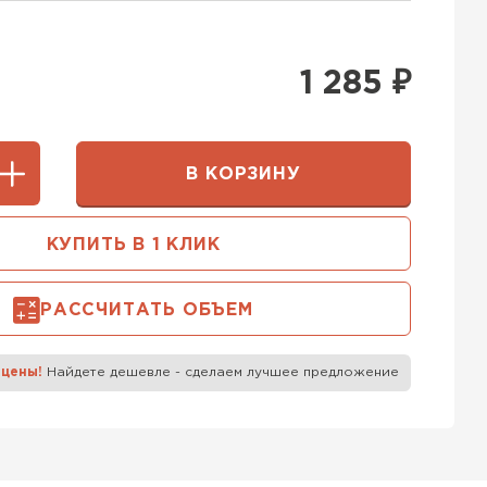
400 мм
5х250
600х75х250
 Белорусский (БЦК)
1 285
₽
0х200
600х200х200
ТИ
В КОРЗИНУ
 Бонолит
КУПИТЬ В 1 КЛИК
ТИ
РАССЧИТАТЬ ОБЪЕМ
 Ytong (Ютонг)
 цены!
Найдете дешевле - сделаем лучшее предложение
ТИ