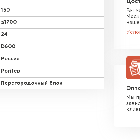
Дост
150
Вы м
Моск
≤1700
наше
Усло
24
D600
Россия
Poritep
Перегородочный блок
Опто
Мы п
зави
клие