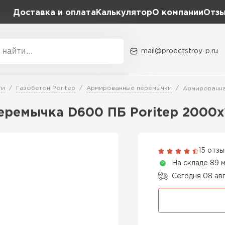
Доставка и оплата
Калькулятор
О компании
Отз
mail@proectstroy-p.ru
Акции
О комп
ти
Газобетон Poritep
Армированные перемычки
Армированна
Плотность
Размер,
еремычка D600 ПБ Poritep 2000
D400
600х20
Газобетон
D500
600х25
15 отз
ПЕРЕЙ
На складе 89 
D600
600х30
Сегодня 08 ав
Газобетон
600х30
ПЕРЕЙ
600х35