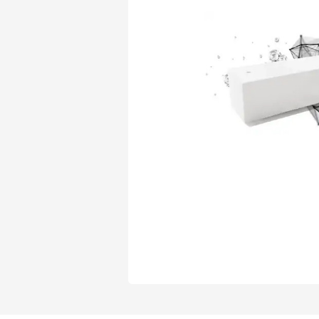
Газобетон Могилевский Газосиликат
Газосиликат
Газобетон ЛСР
Газобетон Могилевский КСИ
Газобетон ЛСР
Газобетон Poritep
ПЕРЕЙТИ
Газобетон Poritep
Газобетон ДСК Грас
Газобетон H+H
Газобетон CubiBlock
Газобетон ДСК Грас
ПЕРЕЙТИ
Газобетон Калужский
Газобетон CubiBlock
Газобетон Забудова
Газобетон ВКБлок
Газобетон Калужский
ПЕРЕЙТИ
Газобетон Аэрок
Газобетон H+H
Газобетон ВКБлок