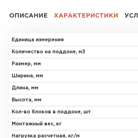
Газобетон СК
ОПИСАНИЕ
ХАРАКТЕРИСТИКИ
УС
Газобетон Аэрок
Газобетон
(ЕвроАэроБетон)
Единица измерения
Газобетон H+H
Газобетон
Белорусский SLS
Количество на поддоне, м3
Газобетон
Газобетон СК
Размер, мм
Белорусский (БЦК)
Ширина, мм
Газобетон Забудова
Газобетон (ЕвроАэроБетон)
Длина, мм
Высота, мм
Газобетон Белорусский SLS
Кол-во блоков в поддоне, шт
Монтажный вес, кг
Газобетон Белорусский (БЦК)
Нагрузка расчетная, кг/м